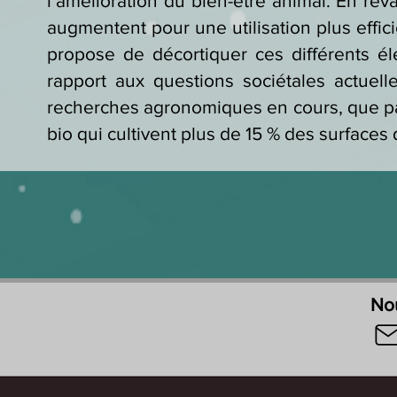
l’amélioration du bien-être animal. En re
augmentent pour une utilisation plus effic
propose de décortiquer ces différents él
rapport aux questions sociétales actuelles
recherches agronomiques en cours, que par
bio qui cultivent plus de 15 % des surface
Nou